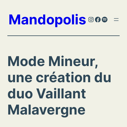
Aller
au
Mandopolis
Instagram
Facebook
Spotify
contenu
Mode Mineur,
une création du
duo Vaillant
Malavergne