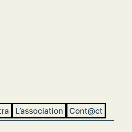
tra
L’association
Cont@ct