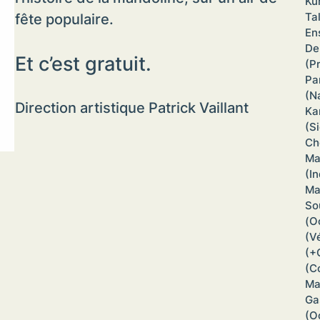
Ku
Ta
fête populaire.
En
De
Et c’est gratuit.
(P
Pa
(N
Direction artistique Patrick Vaillant
Ka
(S
Ch
Ma
(I
Ma
So
(O
(V
(+
(C
Ma
Ga
(O