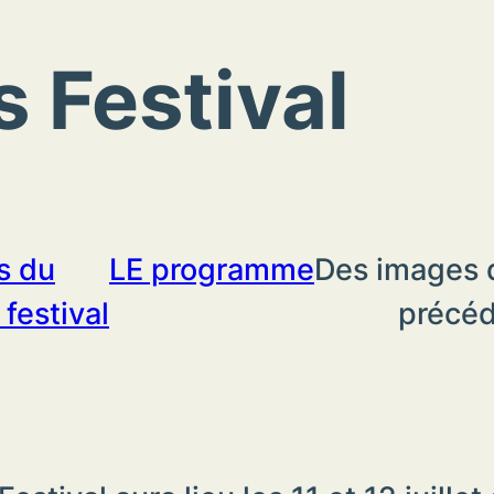
 Festival
s du
LE programme
Des images 
festival
précé