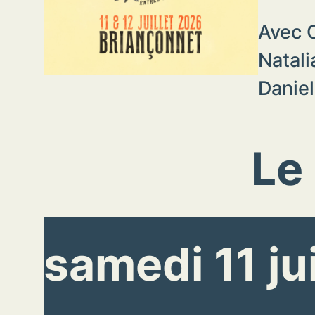
Avec C
Natali
Daniel
Le
samedi 11 jui