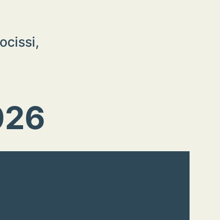
ocissi,
026