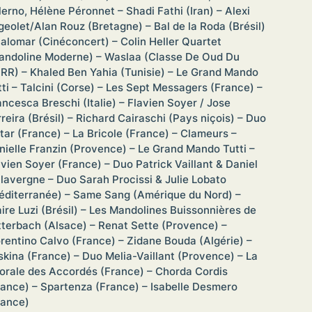
lerno, Hélène Péronnet – Shadi Fathi (Iran) – Alexi
geolet/Alan Rouz (Bretagne) – Bal de la Roda (Brésil)
Palomar (Cinéconcert) – Colin Heller Quartet
andoline Moderne) – Waslaa (Classe De Oud Du
RR) – Khaled Ben Yahia (Tunisie) – Le Grand Mando
tti – Talcini (Corse) – Les Sept Messagers (France) –
ancesca Breschi (Italie) – Flavien Soyer / Jose
rreira (Brésil) – Richard Cairaschi (Pays niçois) – Duo
htar (France) – La Bricole (France) – Clameurs –
nielle Franzin (Provence) – Le Grand Mando Tutti –
avien Soyer (France) – Duo Patrick Vaillant & Daniel
lavergne – Duo Sarah Procissi & Julie Lobato
éditerranée) – Same Sang (Amérique du Nord) –
aire Luzi (Brésil) – Les Mandolines Buissonnières de
tterbach (Alsace) – Renat Sette (Provence) –
orentino Calvo (France) – Zidane Bouda (Algérie) –
skina (France) – Duo Melia-Vaillant (Provence) – La
orale des Accordés (France) – Chorda Cordis
rance) – Spartenza (France) – Isabelle Desmero
rance)