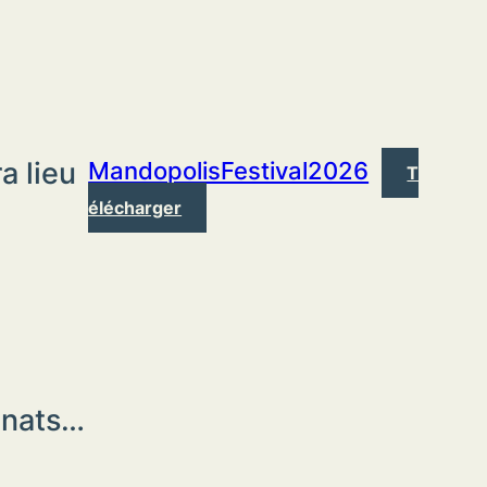
a lieu
MandopolisFestival2026
T
élécharger
gnats…