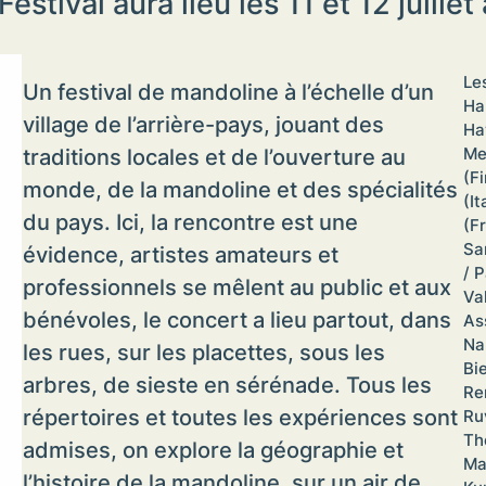
stival aura lieu les 11 et 12 juille
Le
Un festival de mandoline à l’échelle d’un
Ha
village de l’arrière-pays, jouant des
Ha
Me
traditions locales et de l’ouverture au
(F
monde, de la mandoline et des spécialités
(I
du pays. Ici, la rencontre est une
(F
Sa
évidence, artistes amateurs et
/ 
professionnels se mêlent au public et aux
Va
bénévoles, le concert a lieu partout, dans
As
Na
les rues, sur les placettes, sous les
Bi
arbres, de sieste en sérénade. Tous les
Re
répertoires et toutes les expériences sont
Ru
Th
admises, on explore la géographie et
Ma
l’histoire de la mandoline, sur un air de