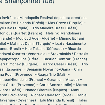
t à Briançonnet (06)
s invités du Mandopolis Festival depuis sa création :
milton De Holanda (Brésil) – Max Greze (Turquie) –
yri Dev (Turquie) – Trio Madeira Brasil (Brésil) –
lonious Quartet (France) – Helsinki Mandoliners
inlande) – Mouloud Adel (Algérie) – Mimmo Epifani
talie) – Mahmut Demir (Turquie) – Luzi / Nascimento
rance-Brésil) – Hep Taksim (Séfarade) – Ricardo
ndoval Quartet (Venezuela) – Stavrakakis / Petrakis
Papapetropoulos (Crète) – Bastian Contrari (France) –
leri Dimchev (Bulgarie) – Marco Cesar (Brésil) – Trio
sai (Espagne) – Benjamin Novarino-Giana – Chin
na Poun (Provence) – Raaga Trio (Mali) –
enabe/Hirondelle (France) – Geranium (Alsace) –
nat Sette (Provence) – Carlo Aonzo (Italie) – Marco
viaro (Brésil) – Nando Citarella (Naples) – Manu
eron (Provence) – Richard Cairaschi (Nice) – Daniel
lavergne (Cévennes) – Edu Miranda (Brésil) – Takis