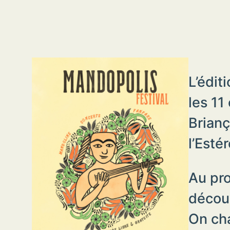
L’édit
les 11 
Brianç
l’Esté
Au pro
décou
On cha