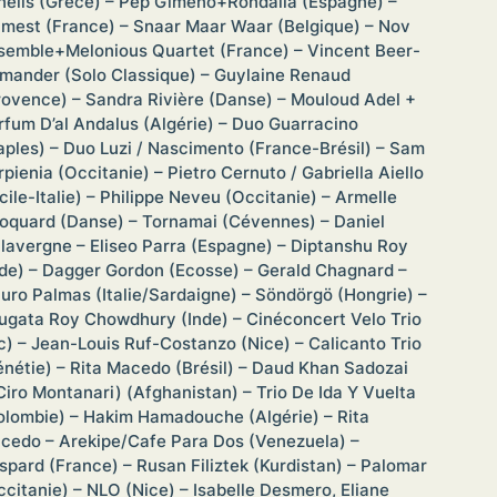
nelis (Grèce) – Pep Gimeno+Rondalla (Espagne) –
lmest (France) – Snaar Maar Waar (Belgique) – Nov
semble+Melonious Quartet (France) – Vincent Beer-
mander (Solo Classique) – Guylaine Renaud
rovence) – Sandra Rivière (Danse) – Mouloud Adel +
rfum D’al Andalus (Algérie) – Duo Guarracino
aples) – Duo Luzi / Nascimento (France-Brésil) – Sam
rpienia (Occitanie) – Pietro Cernuto / Gabriella Aiello
icile-Italie) – Philippe Neveu (Occitanie) – Armelle
oquard (Danse) – Tornamai (Cévennes) – Daniel
lavergne – Eliseo Parra (Espagne) – Diptanshu Roy
nde) – Dagger Gordon (Ecosse) – Gerald Chagnard –
uro Palmas (Italie/Sardaigne) – Söndörgö (Hongrie) –
ugata Roy Chowdhury (Inde) – Cinéconcert Velo Trio
c) – Jean-Louis Ruf-Costanzo (Nice) – Calicanto Trio
énétie) – Rita Macedo (Brésil) – Daud Khan Sadozai
Ciro Montanari) (Afghanistan) – Trio De Ida Y Vuelta
olombie) – Hakim Hamadouche (Algérie) – Rita
cedo – Arekipe/Cafe Para Dos (Venezuela) –
spard (France) – Rusan Filiztek (Kurdistan) – Palomar
ccitanie) – NLO (Nice) – Isabelle Desmero, Eliane