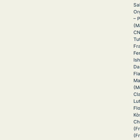
Sa
Or
– 
(M
CN
Tu
Fr
Fe
Is
Da
Fl
Ma
(M
Cl
Lu
Fl
Kò
Ch
(F
(F