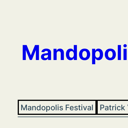
Aller
au
contenu
Mandopoli
Mandopolis Festival
Patrick 