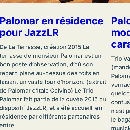
Palomar en résidence
Pal
pour JazzLR
mod
car
De La Terrasse, création 2015 La
terrasse de monsieur Palomar est un
Trio V
bon poste d’observation, d’où son
(mando
regard plane au-dessus des toits en
Palomar
faisant un vaste tour d’horizon. (extrait
vernac
de Palomar d’Italo Calvino) Le Trio
quelco
Palomar fait partie de la cuvée 2015 du
confus
dispositif JazzLR, et a été accueilli en
n’est p
résidence par différents partenaires
le bag
entre…
musici