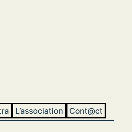
tra
L’association
Cont@ct