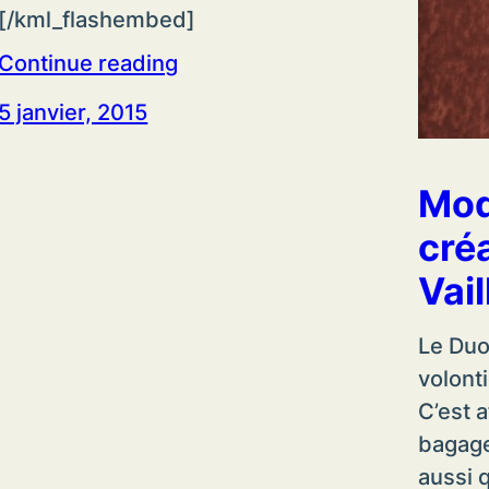
[/kml_flashembed]
Continue reading
5 janvier, 2015
Mod
cré
Vai
Le Duo
volont
C’est 
bagage
aussi 