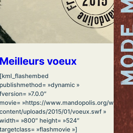
Meilleurs voeux
[kml_flashembed
publishmethod= »dynamic »
fversion= »7.0.0″
movie= »https://www.mandopolis.org/wp-
content/uploads/2015/01/voeux.swf »
width= »800″ height= »524″
targetclass= »flashmovie »]