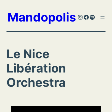
Aller
au
Mandopolis
Instagram
Facebook
Spotify
contenu
Le Nice
Libération
Orchestra