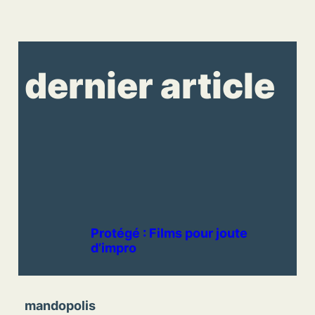
dernier article
Protégé : Films pour joute
d’impro
mandopolis