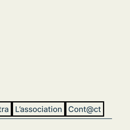
tra
L’association
Cont@ct