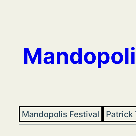
Aller
au
contenu
Mandopoli
Mandopolis Festival
Patrick 