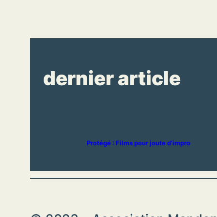
dernier article
Protégé : Films pour joute d’impro