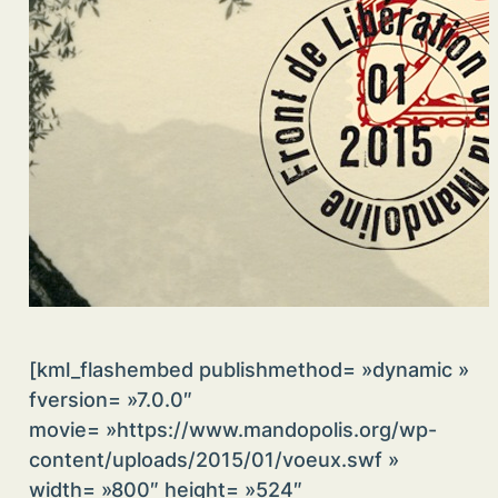
[kml_flashembed publishmethod= »dynamic »
fversion= »7.0.0″
movie= »https://www.mandopolis.org/wp-
content/uploads/2015/01/voeux.swf »
width= »800″ height= »524″