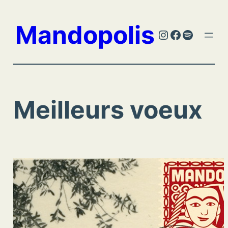
Aller
au
Mandopolis
Instagram
Facebook
Spotify
contenu
Meilleurs voeux