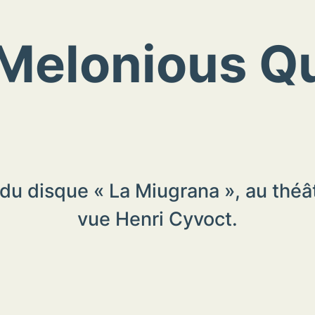
Melonious Q
e du disque « La Miugrana », au théât
vue Henri Cyvoct.