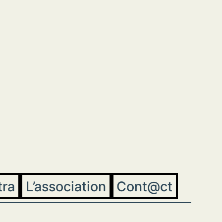
tra
L’association
Cont@ct