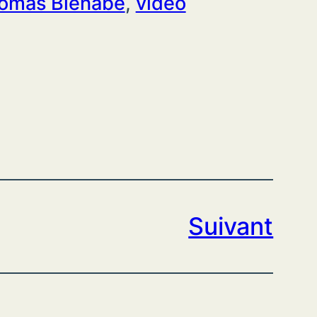
omas Bienabe
, 
vidéo
Suivant