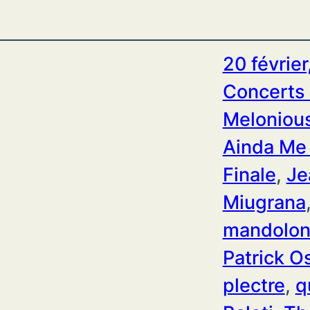
20 févrie
Concerts 
Melonious
Ainda Me
Finale
, 
Je
Miugrana
mandolon
Patrick O
plectre
, 
q