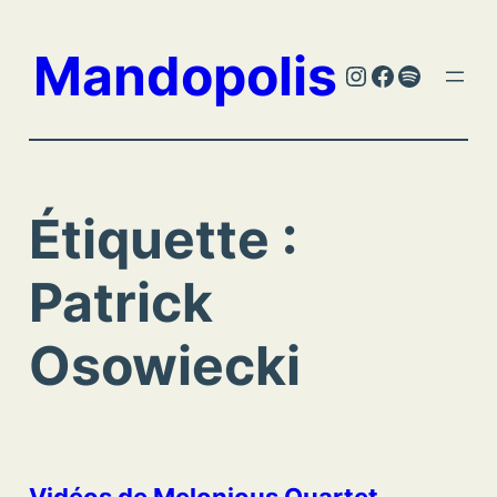
Aller
au
Mandopolis
Instagram
Facebook
Spotify
contenu
Étiquette :
Patrick
Osowiecki