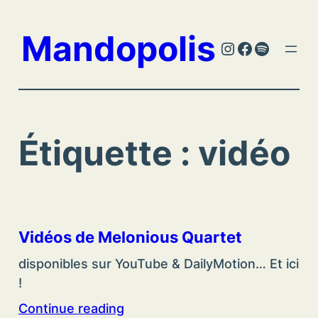
Aller
au
Mandopolis
Instagram
Facebook
Spotify
contenu
Étiquette :
vidéo
Vidéos de Melonious Quartet
disponibles sur YouTube & DailyMotion… Et ici
!
Continue reading