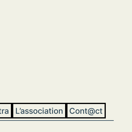
tra
L’association
Cont@ct