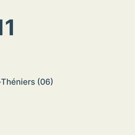
11
t-Théniers (06)