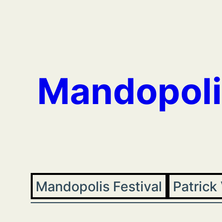
Aller
au
contenu
Mandopoli
Mandopolis Festival
Patrick 