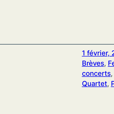
1 février,
Brèves
, 
F
concerts
,
Quartet
, 
P