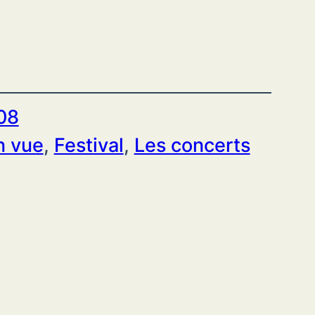
008
n vue
, 
Festival
, 
Les concerts