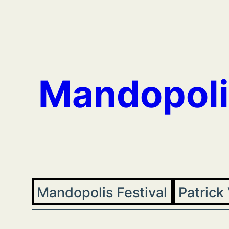
Aller
au
contenu
Mandopoli
Mandopolis Festival
Patrick 