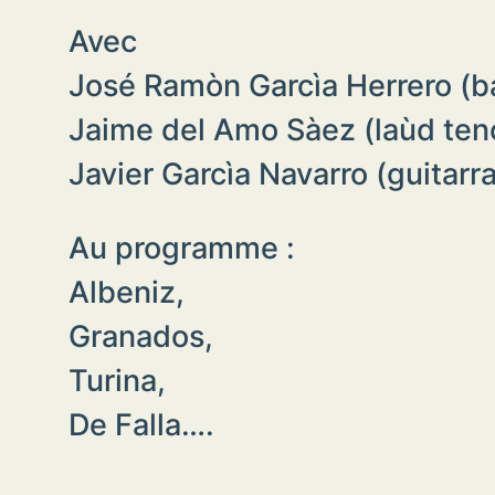
Avec
José Ramòn Garcìa Herrero (b
Jaime del Amo Sàez (laùd ten
Javier Garcìa Navarro (guitarra
Au programme :
Albeniz,
Granados,
Turina,
De Falla….