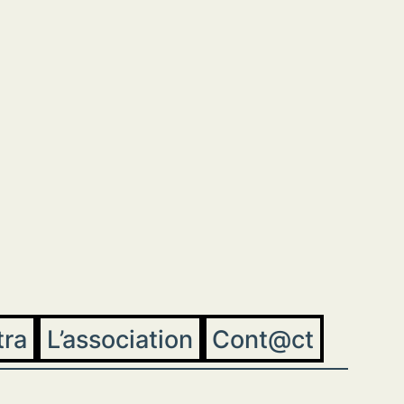
tra
L’association
Cont@ct