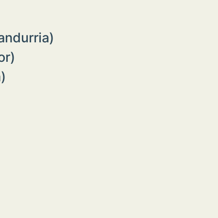
andurria)
or)
)