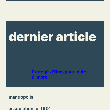
dernier article
Protégé : Films pour joute
d’impro
mandopolis
association loi 1901