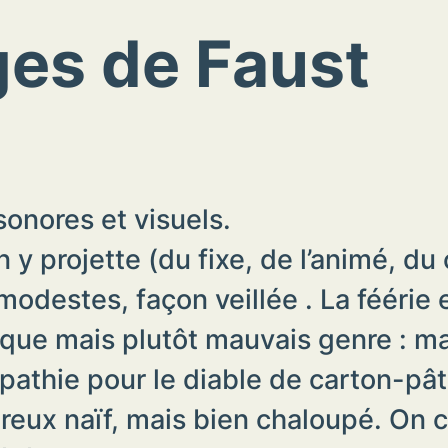
ges de Faust
onores et visuels.
y projette (du fixe, de l’animé, du 
destes, façon veillée . La féérie e
ique mais plutôt mauvais genre : ma
pathie pour le diable de carton-pât
ux naïf, mais bien chaloupé. On cul