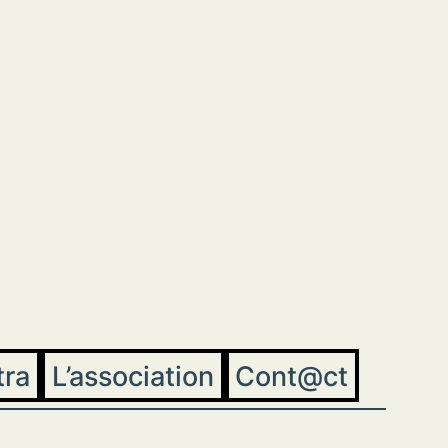
tra
L’association
Cont@ct