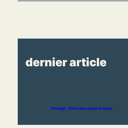
dernier article
Protégé : Films pour joute d’impro