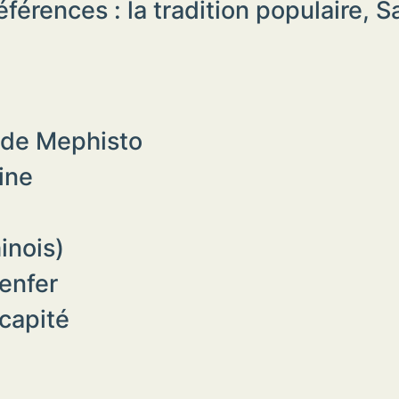
références : la tradition populaire, 
 de Mephisto
ine
inois)
’enfer
écapité