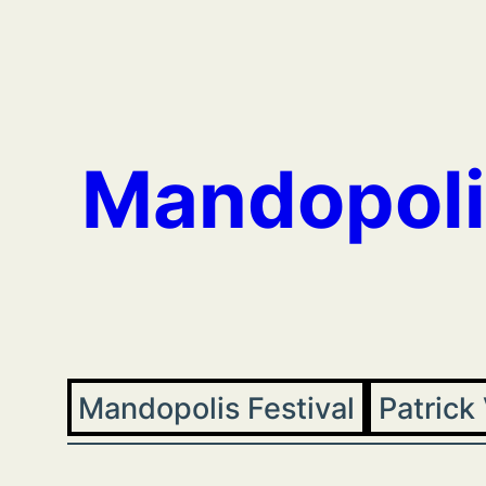
Aller
au
contenu
Mandopoli
Mandopolis Festival
Patrick 