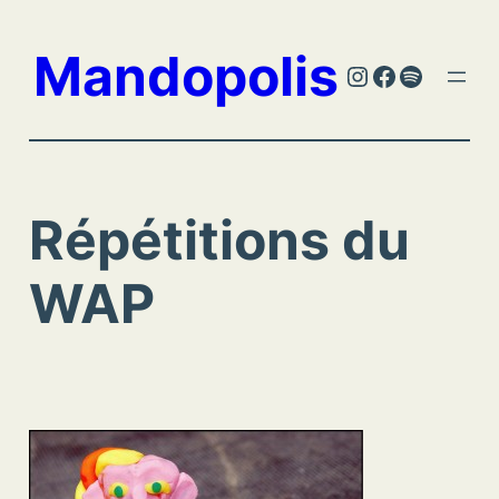
Aller
au
Mandopolis
Instagram
Facebook
Spotify
contenu
Répétitions du
WAP