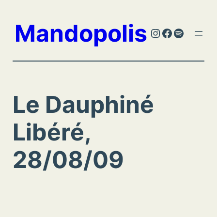
Aller
au
Mandopolis
Instagram
Facebook
Spotify
contenu
Le Dauphiné
Libéré,
28/08/09