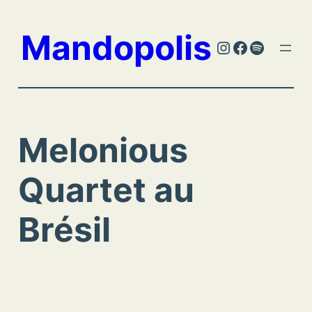
Aller
au
Mandopolis
Instagram
Facebook
Spotify
contenu
Melonious
Quartet au
Brésil