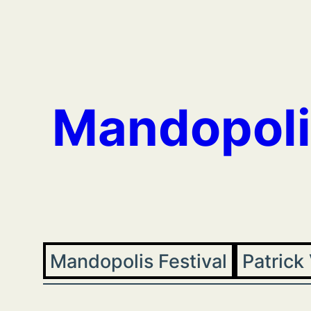
Aller
au
contenu
Mandopoli
Mandopolis Festival
Patrick 