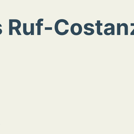
 Ruf-Costanz
i