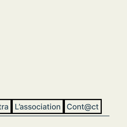
tra
L’association
Cont@ct