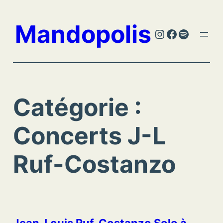
Aller
au
Mandopolis
Instagram
Facebook
Spotify
contenu
Catégorie :
Concerts J-L
Ruf-Costanzo