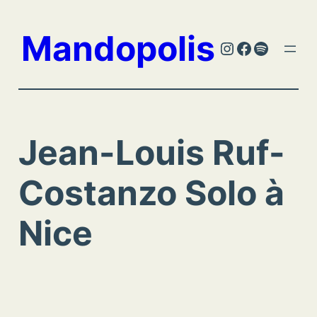
Aller
au
Mandopolis
Instagram
Facebook
Spotify
contenu
Jean-Louis Ruf-
Costanzo Solo à
Nice