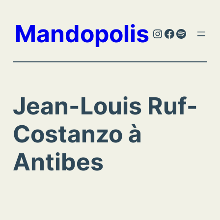
Aller
au
Mandopolis
Instagram
Facebook
Spotify
contenu
Jean-Louis Ruf-
Costanzo à
Antibes