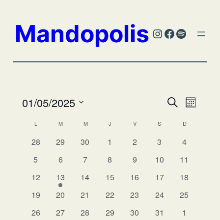
Mandopolis
Instagram
Facebook
Spotify
Évènements
Reche
01/05/2025
Navi
Recherche
Mois
Sélectionnez
de
et
Calendrier
L
LUNDI
M
MARDI
M
MERCREDI
J
JEUDI
V
VENDREDI
S
SAMEDI
D
DIMANCHE
une
vue
0
0
0
0
0
0
0
28
29
30
1
2
3
4
naviga
date.
de
évènements
évènements
évènements
évènements
évènements
évènements
évènement
Évè
0
0
0
0
0
0
0
5
6
7
8
9
10
11
de
Évènements
évènements
évènements
évènements
évènements
évènements
évènements
évènement
0
1
0
0
0
0
0
12
13
14
15
16
17
18
vues
évènements
évènement
évènements
évènements
évènements
évènements
évènement
0
0
0
0
0
0
0
19
20
21
22
23
24
25
Évène
évènements
évènements
évènements
évènements
évènements
évènements
évènement
0
0
0
0
0
0
0
26
27
28
29
30
31
1