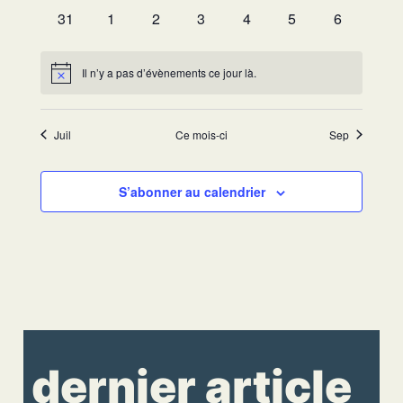
évènements
évènements
évènements
évènements
évènements
évènements
évènement
0
0
0
0
0
0
0
31
1
2
3
4
5
6
évènements
évènements
évènements
évènements
évènements
évènements
évènement
Il n’y a pas d’évènements ce jour là.
Notice
Juil
Ce mois-ci
Sep
S’abonner au calendrier
dernier article