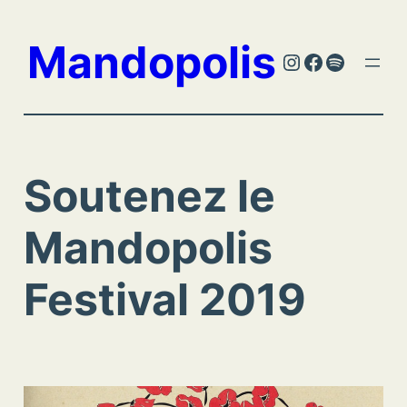
Aller
au
Mandopolis
Instagram
Facebook
Spotify
contenu
Soutenez le
Mandopolis
Festival 2019