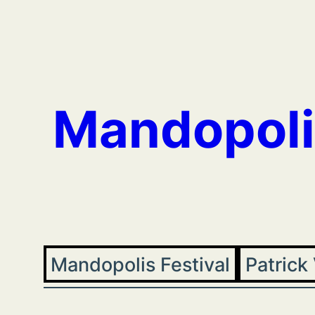
Aller
au
contenu
Mandopoli
Mandopolis Festival
Patrick 