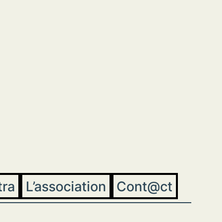
tra
L’association
Cont@ct