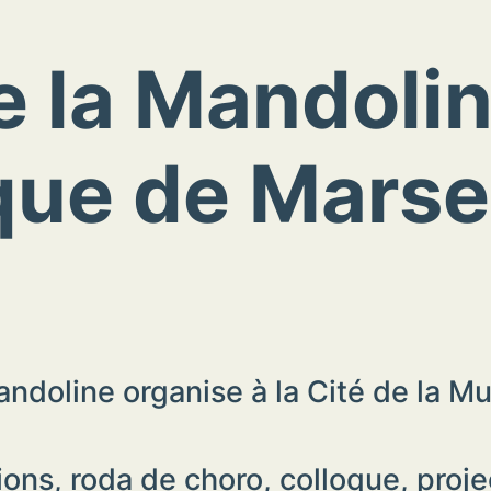
 la Mandoline
que de Marsei
andoline organise à la Cité de la M
ns, roda de choro, colloque, project