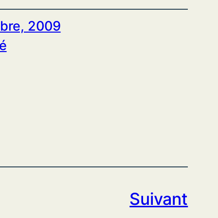
bre, 2009
é
Suivant