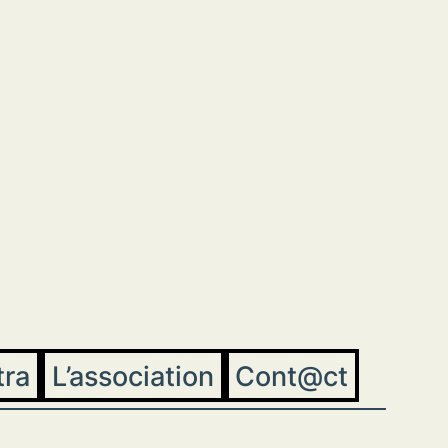
tra
L’association
Cont@ct