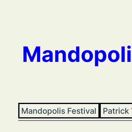
Aller
au
contenu
Mandopoli
Mandopolis Festival
Patrick 