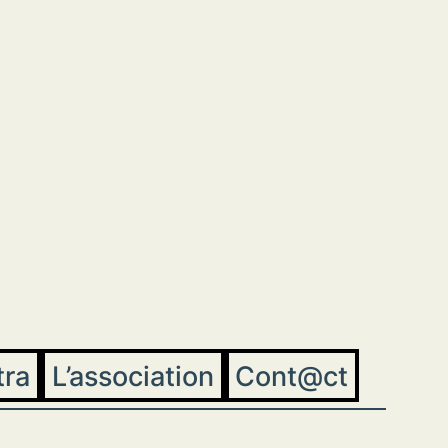
tra
L’association
Cont@ct