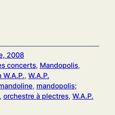
e, 2008
es concerts
, 
Mandopolis
, 
n W.A.P.
, 
W.A.P.
mandoline
, 
mandopolis;
, 
orchestre à plectres
, 
W.A.P.