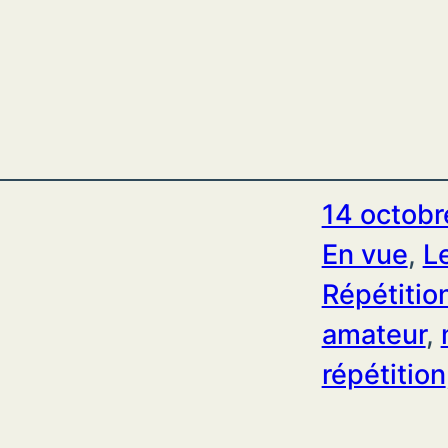
14 octobr
En vue
, 
L
Répétitio
amateur
, 
répétition