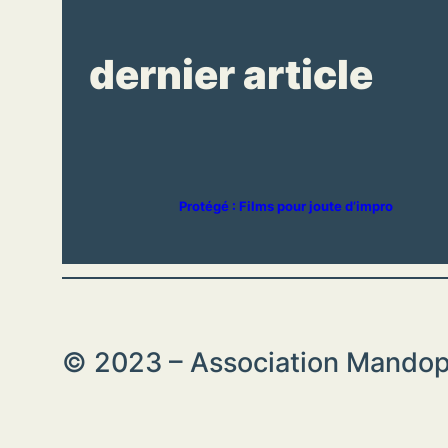
dernier article
Protégé : Films pour joute d’impro
© 2023 – Association Mandopol