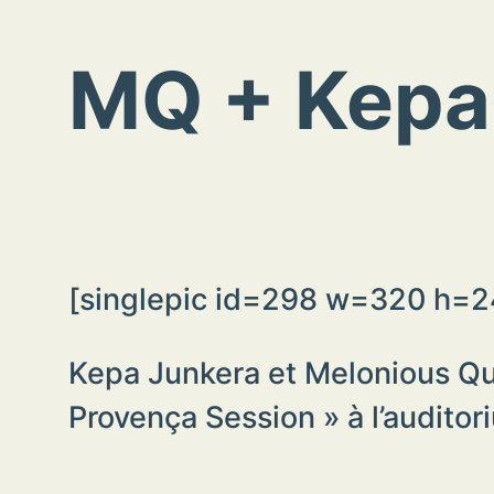
MQ + Kepa
[singlepic id=298 w=320 h=2
Kepa Junkera et Melonious Qua
Provença Session » à l’auditor