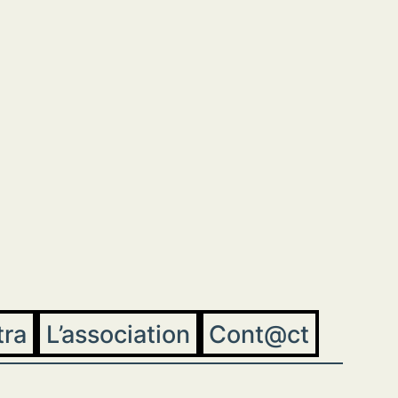
tra
L’association
Cont@ct