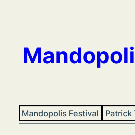
Aller
au
contenu
Mandopoli
Mandopolis Festival
Patrick 