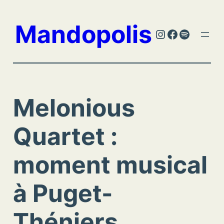
Aller
au
Mandopolis
Instagram
Facebook
Spotify
contenu
Melonious
Quartet :
moment musical
à Puget-
Théniers