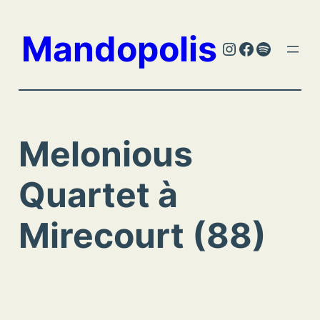
Aller
au
Mandopolis
Instagram
Facebook
Spotify
contenu
Melonious
Quartet à
Mirecourt (88)