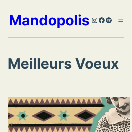
Aller
au
Mandopolis
Instagram
Facebook
Spotify
contenu
Meilleurs Voeux