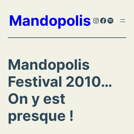
Aller
au
Mandopolis
Instagram
Facebook
Spotify
contenu
Mandopolis
Festival 2010…
On y est
presque !