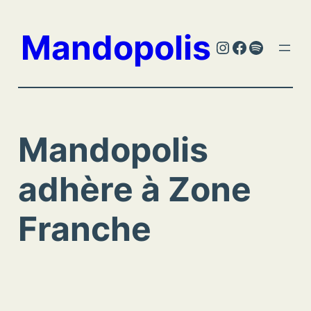
Aller
au
Mandopolis
Instagram
Facebook
Spotify
contenu
Mandopolis
adhère à Zone
Franche