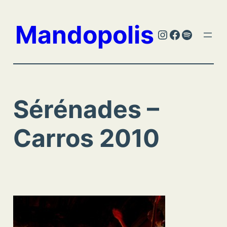
Aller
au
Mandopolis
Instagram
Facebook
Spotify
contenu
Sérénades –
Carros 2010