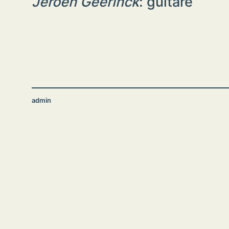
Jeroen Geerinck
: guitare
admin