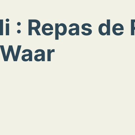
i : Repas de
rWaar