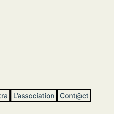
tra
L’association
Cont@ct