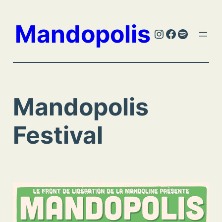
Aller
au
Mandopolis
Instagram
Facebook
Spotify
contenu
Mandopolis
Festival