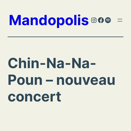
Aller
au
Mandopolis
Instagram
Facebook
Spotify
contenu
Chin-Na-Na-
Poun – nouveau
concert