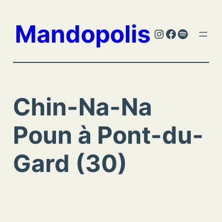
Aller
au
Mandopolis
Instagram
Facebook
Spotify
contenu
Chin-Na-Na
Poun à Pont-du-
Gard (30)