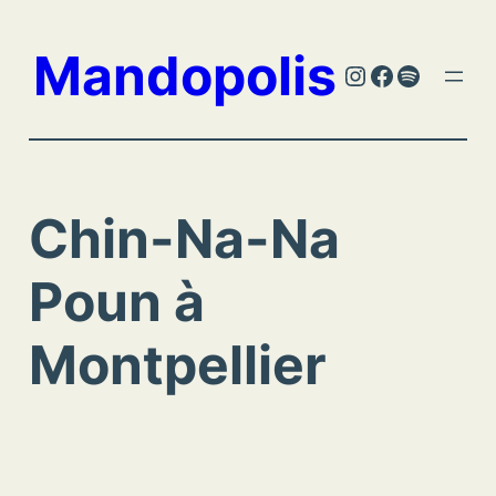
Aller
au
Mandopolis
Instagram
Facebook
Spotify
contenu
Chin-Na-Na
Poun à
Montpellier