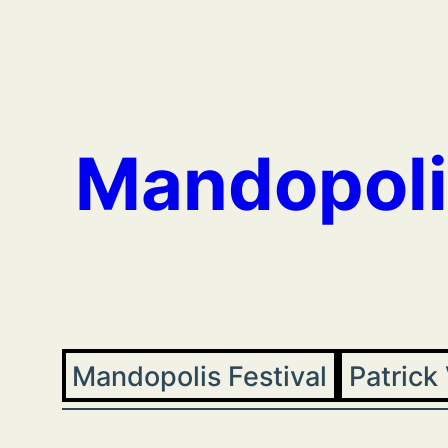
Aller
au
contenu
Mandopoli
Mandopolis Festival
Patrick 