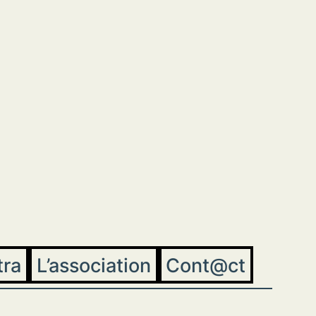
tra
L’association
Cont@ct