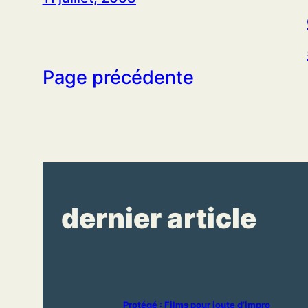
Page précédente
dernier article
Protégé : Films pour joute d’impro