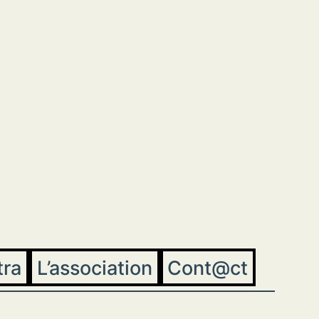
tra
L’association
Cont@ct