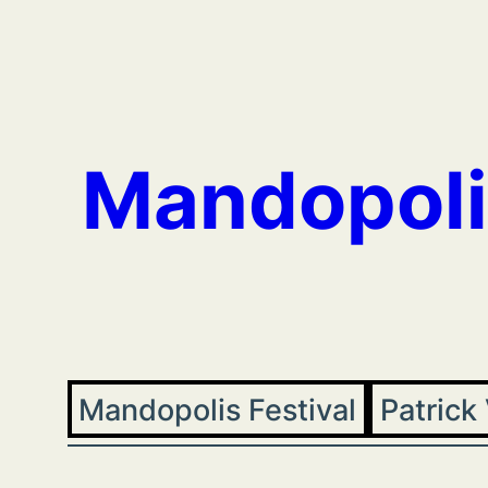
Aller
au
contenu
Mandopoli
Mandopolis Festival
Patrick 