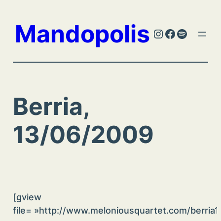
Aller
au
Mandopolis
Instagram
Facebook
Spotify
contenu
Berria,
13/06/2009
[gview
file= »http://www.meloniousquartet.com/berria1