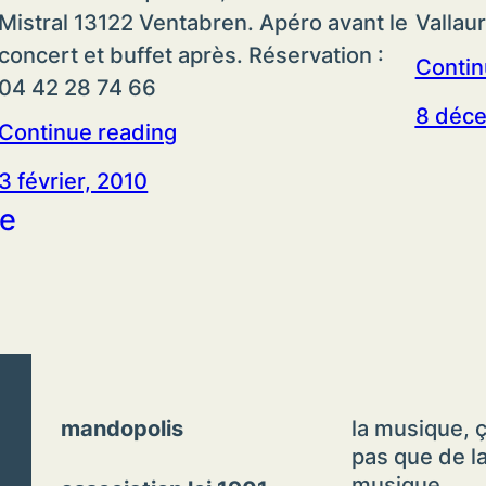
Mistral 13122 Ventabren. Apéro avant le
Vallau
concert et buffet après. Réservation :
Contin
04 42 28 74 66
8 déc
Continue reading
3 février, 2010
te
mandopolis
la musique, ç
pas que de l
musique.