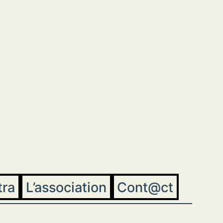
tra
L’association
Cont@ct