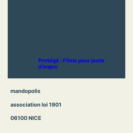
Protégé : Films pour joute
d’impro
mandopolis
association loi 1901
06100 NICE