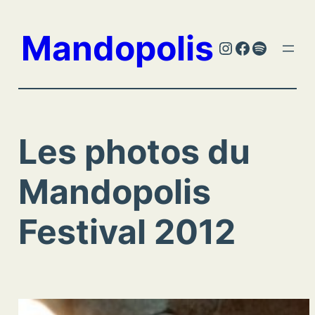
Aller
au
Mandopolis
Instagram
Facebook
Spotify
contenu
Les photos du
Mandopolis
Festival 2012