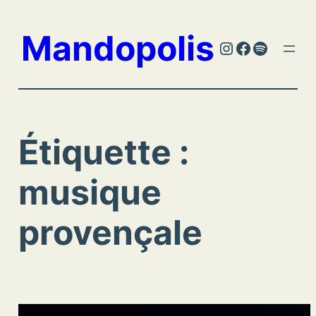
Aller
au
Mandopolis
Instagram
Facebook
Spotify
contenu
Étiquette :
musique
provençale