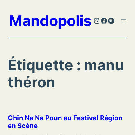
Aller
au
Mandopolis
Instagram
Facebook
Spotify
contenu
Étiquette :
manu
théron
Chin Na Na Poun au Festival Région
en Scène