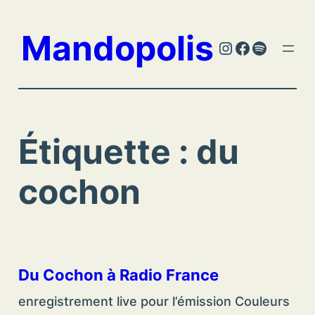
Aller
au
Mandopolis
Instagram
Facebook
Spotify
contenu
Étiquette :
du
cochon
Du Cochon à Radio France
enregistrement live pour l’émission Couleurs