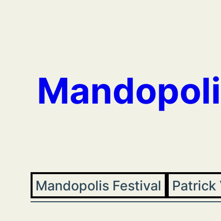
Aller
au
contenu
Mandopoli
Mandopolis Festival
Patrick 