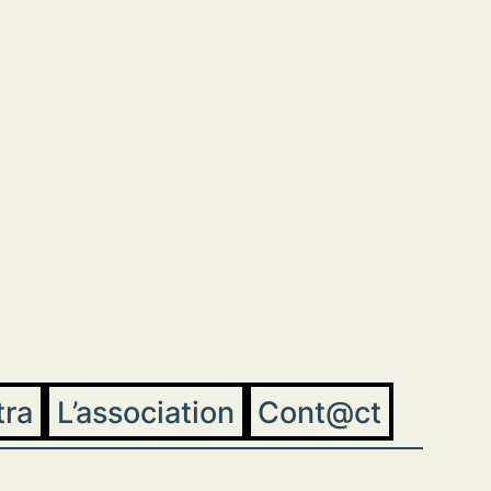
tra
L’association
Cont@ct